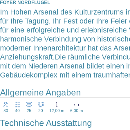
FOYER NORDFLÜGEL
Im Hohen Arsenal des Kulturzentrums i
für Ihre Tagung, Ihr Fest oder Ihre Feie
für eine erfolgreiche und erlebnisreiche
harmonische Verbindung von historisc
moderner Innenarchitektur hat das Arse
Anziehungskraft.Die räumliche Verbind
mit dem Niederen Arsenal bildet einen
Gebäudekomplex mit einem traumhaften
Allgemeine Angaben
80
40
25
20
12,00 m
6,00 m
Technische Ausstattung